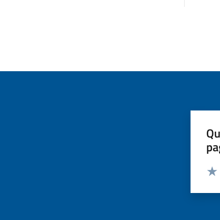
Qu
pa
Valut
Valu