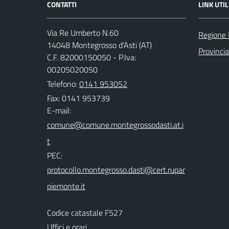
CONTATTI
LINK UTIL
Via Re Umberto N.60
Regione
14048 Montegrosso d'Asti (AT)
Provincia
C.F. 82000150050 - P.Iva:
00205020050
Telefono:
0141 953052
Fax: 0141 953739
E-mail:
PEC:
Codice catastale F527
Uffici e orari