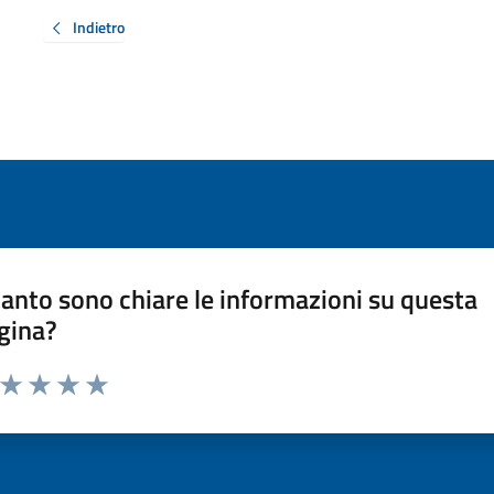
Indietro
anto sono chiare le informazioni su questa
gina?
a da 1 a 5 stelle la pagina
ta 1 stelle su 5
Valuta 2 stelle su 5
Valuta 3 stelle su 5
Valuta 4 stelle su 5
Valuta 5 stelle su 5