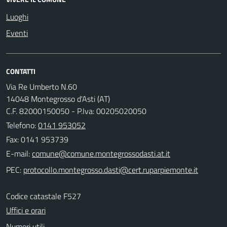
Luoghi
Eventi
CONTATTI
Via Re Umberto N.60
14048 Montegrosso d'Asti (AT)
C.F. 82000150050 - P.Iva: 00205020050
Telefono:
0141 953052
Fax: 0141 953739
E-mail:
PEC:
Codice catastale F527
Uffici e orari
Numeri utili