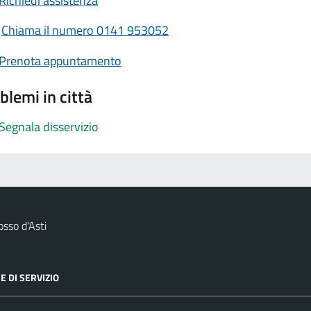
Richiedi assistenza
Chiama il numero 0141 953052
Prenota appuntamento
blemi in città
Segnala disservizio
sso d'Asti
E DI SERVIZIO