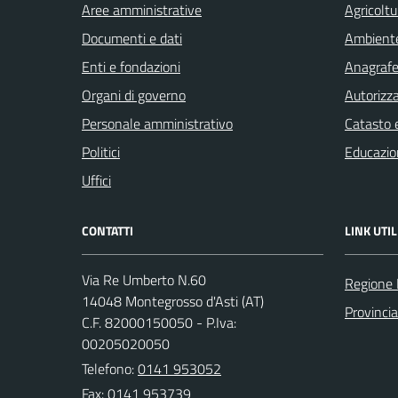
Aree amministrative
Agricoltu
Documenti e dati
Ambient
Enti e fondazioni
Anagrafe 
Organi di governo
Autorizza
Personale amministrativo
Catasto e
Politici
Educazio
Uffici
CONTATTI
LINK UTIL
Via Re Umberto N.60
Regione
14048 Montegrosso d'Asti (AT)
Provincia
C.F. 82000150050 - P.Iva:
00205020050
Telefono:
0141 953052
Fax: 0141 953739