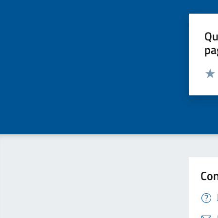
Qu
pa
Valut
Valu
Con