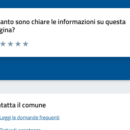
anto sono chiare le informazioni su questa
gina?
a da 1 a 5 stelle la pagina
ta 1 stelle su 5
Valuta 2 stelle su 5
Valuta 3 stelle su 5
Valuta 4 stelle su 5
Valuta 5 stelle su 5
tatta il comune
Leggi le domande frequenti