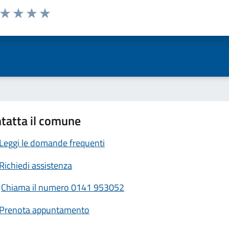
a da 1 a 5 stelle la pagina
ta 1 stelle su 5
Valuta 2 stelle su 5
Valuta 3 stelle su 5
Valuta 4 stelle su 5
Valuta 5 stelle su 5
tatta il comune
Leggi le domande frequenti
Richiedi assistenza
Chiama il numero 0141 953052
Prenota appuntamento