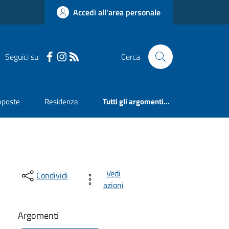
Accedi all'area personale
Seguici su
Cerca
mposte
Residenza
Tutti gli argomenti...
Vedi
Condividi
azioni
Argomenti