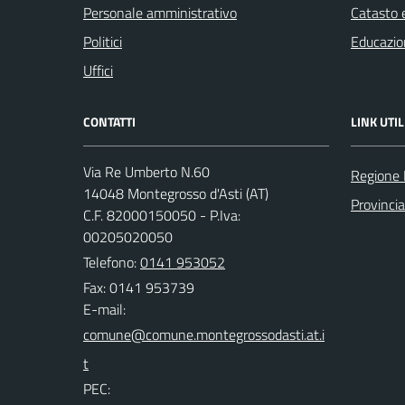
Personale amministrativo
Catasto e
Politici
Educazio
Uffici
CONTATTI
LINK UTIL
Via Re Umberto N.60
Regione
14048 Montegrosso d'Asti (AT)
Provincia
C.F. 82000150050 - P.Iva:
00205020050
Telefono:
0141 953052
Fax: 0141 953739
E-mail:
PEC: