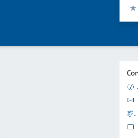
Valut
Valu
Con