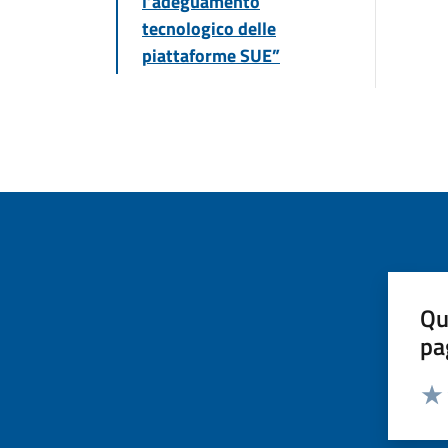
l’adeguamento
tecnologico delle
piattaforme SUE”
Qu
pa
Valut
Valu