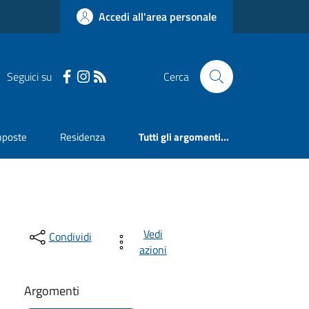
Accedi all'area personale
Seguici su
Cerca
mposte
Residenza
Tutti gli argomenti...
Vedi
Condividi
azioni
Argomenti