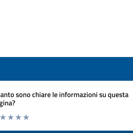
anto sono chiare le informazioni su questa
gina?
a da 1 a 5 stelle la pagina
ta 1 stelle su 5
Valuta 2 stelle su 5
Valuta 3 stelle su 5
Valuta 4 stelle su 5
Valuta 5 stelle su 5