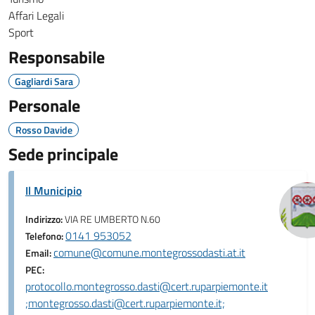
Affari Legali
Sport
Responsabile
Gagliardi Sara
Personale
Rosso Davide
Sede principale
Il Municipio
Indirizzo:
VIA RE UMBERTO N.60
0141 953052
Telefono:
comune@comune.montegrossodasti.at.it
Email:
PEC:
protocollo.montegrosso.dasti@cert.ruparpiemonte.it
;montegrosso.dasti@cert.ruparpiemonte.it;