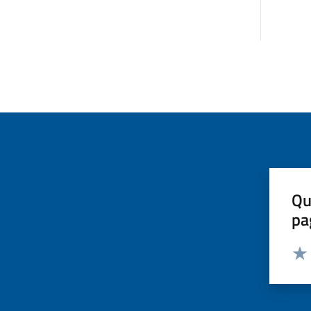
Qu
pa
Valut
Valu