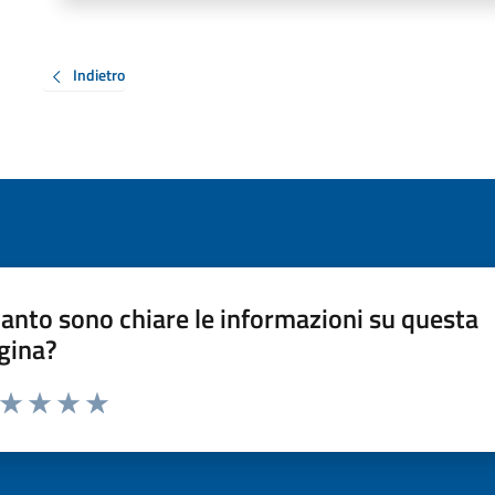
Indietro
anto sono chiare le informazioni su questa
gina?
a da 1 a 5 stelle la pagina
ta 1 stelle su 5
Valuta 2 stelle su 5
Valuta 3 stelle su 5
Valuta 4 stelle su 5
Valuta 5 stelle su 5