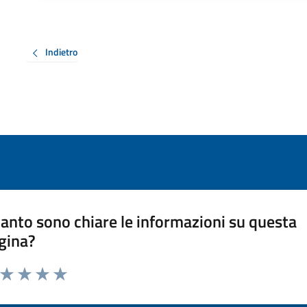
Indietro
anto sono chiare le informazioni su questa
gina?
a da 1 a 5 stelle la pagina
ta 1 stelle su 5
Valuta 2 stelle su 5
Valuta 3 stelle su 5
Valuta 4 stelle su 5
Valuta 5 stelle su 5